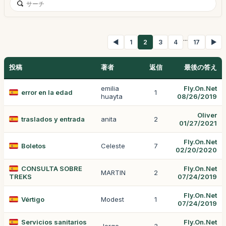
...
◀
1
2
3
4
17
▶
投稿
著者
返信
最後の答え
emilia
Fly.On.Net
error en la edad
1
huayta
08/26/2019
Oliver
traslados y entrada
anita
2
01/27/2021
Fly.On.Net
Boletos
Celeste
7
02/20/2020
CONSULTA SOBRE
Fly.On.Net
MARTIN
2
TREKS
07/24/2019
Fly.On.Net
Vértigo
Modest
1
07/24/2019
Servicios sanitarios
Fly.On.Net