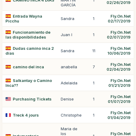
CAMINO INCA 4 DÍAS
MARTÍN
1
02/26/2019
GARCÍA
Entrada Wayna
Fly.On.Net
Sandra
1
Picchu
02/17/2019
Funcionamiento de
Fly.On.Net
Juan I
1
las disponibilidades
02/07/2019
Dudas camino inca 2
Fly.On.Net
Sandra
11
días
10/06/2019
Fly.On.Net
camino del inca
anabella
7
02/04/2019
Salkantay o Camino
Fly.On.Net
Adelaida
1
Inca??
01/21/2019
Fly.On.Net
Purchasing Tickets
Denise
1
01/07/2019
Fly.On.Net
Treck 4 jours
Christophe
1
01/04/2019
Maria de
los
Fly.On.Net