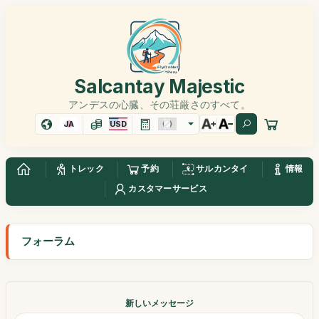
Salcantay Majestic
アンデスの心臓、その荘厳さのすべて。
JA
USD
トレック
予約
サルカンタイ
情報
カスタマーサービス
フォーラム
新しいメッセージ