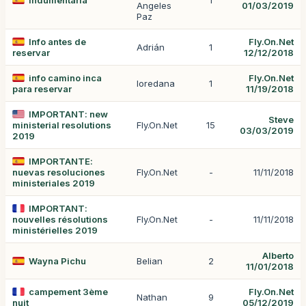
Indumentaria
1
Angeles
01/03/2019
Paz
Info antes de
Fly.On.Net
Adrián
1
reservar
12/12/2018
info camino inca
Fly.On.Net
loredana
1
para reservar
11/19/2018
IMPORTANT: new
Steve
ministerial resolutions
Fly.On.Net
15
03/03/2019
2019
IMPORTANTE:
nuevas resoluciones
Fly.On.Net
-
11/11/2018
ministeriales 2019
IMPORTANT:
nouvelles résolutions
Fly.On.Net
-
11/11/2018
ministérielles 2019
Alberto
Wayna Pichu
Belian
2
11/01/2018
campement 3ème
Fly.On.Net
Nathan
9
nuit
05/12/2019