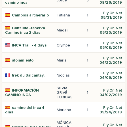
Jorge
3
camino inca
08/26/2019
Fly.On.Net
Cambios a itinerario
Tatiana
1
05/31/2019
Consulta -reserva
Fly.On.Net
Magalí
1
Camino inca 2 días
05/20/2019
Fly.On.Net
INCA Trail - 4 days
Olympe
1
05/08/2019
Fly.On.Net
alojamiento
Maria
1
04/22/2019
Fly.On.Net
trek du Salcantay.
Nicolas
1
04/06/2019
SILVIA
INFORMACIÓN
Fly.On.Net
GRIVÉ
1
CAMINO INCA
04/02/2019
TURIGAS
camino del inca 4
Fly.On.Net
Mariana
1
días
03/24/2019
MÓNICA
Fly.On.Net