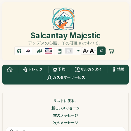
Salcantay Majestic
アンデスの心臓、その荘厳さのすべて。
JA
USD
トレック
予約
サルカンタイ
情報
カスタマーサービス
リストに戻る。
新しいメッセージ
前のメッセージ
次のメッセージ