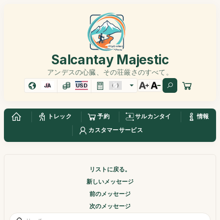
Salcantay Majestic
アンデスの心臓、その荘厳さのすべて。
JA
USD
トレック
予約
サルカンタイ
情報
カスタマーサービス
リストに戻る。
新しいメッセージ
前のメッセージ
次のメッセージ