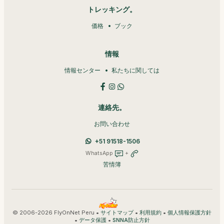
トレッキング。
価格
ブック
情報
情報センター
私たちに関しては
連絡先。
お問い合わせ
+51 91518-1506
WhatsApp
+
苦情簿
© 2006-2026 FlyOnNet Peru •
•
•
サイトマップ
利用規約
個人情報保護方針
•
•
データ保護
SNNA防止方針