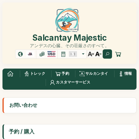
Salcantay Majestic
アンデスの心臓、その荘厳さのすべて。
JA
USD
トレック
予約
サルカンタイ
情報
カスタマーサービス
お問い合わせ
予約 / 購入