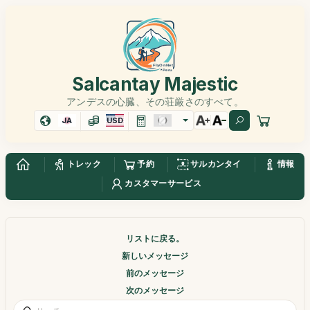
Salcantay Majestic
アンデスの心臓、その荘厳さのすべて。
JA
USD
トレック
予約
サルカンタイ
情報
カスタマーサービス
リストに戻る。
新しいメッセージ
前のメッセージ
次のメッセージ