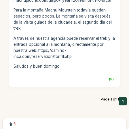
machupicchu.com/dispo/?year=2019&month=04#cal
Para la montaña Machu Mountain todavía quedan
espacios, pero pocos. La montaña se visita después
de la visita guiada de la ciudadela, el segundo día del
trek.
A través de nuestra agencia puede reservar el trek y la
entrada opcional a la montaña, directamente por
nuestra web: https://camino-
inca.com/reservation/form1.php
Saludos y buen domingo.
答え
Page 1 of 1
1
名
*: