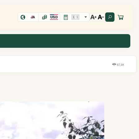
JA
USD
67,4K