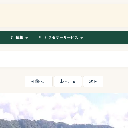
情報
カスタマーサービス
◄ 前へ。
上へ。 ▲
次 ►