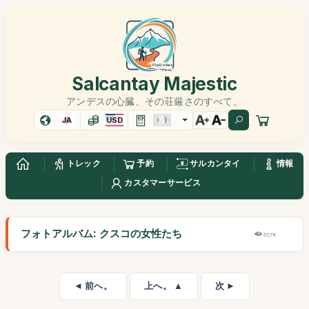
Salcantay Majestic
アンデスの心臓、その荘厳さのすべて。
JA
USD
トレック
予約
サルカンタイ
情報
カスタマーサービス
フォトアルバム: クスコの女性たち
67,7K
◄ 前へ。
上へ。 ▲
次 ►