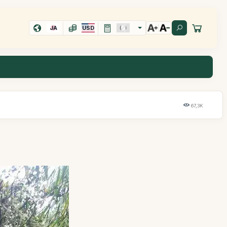
JA
USD
67,3K