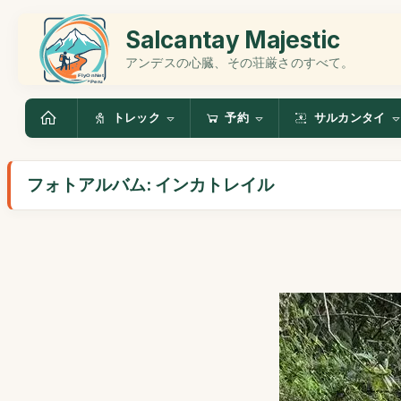
Salcantay Majestic
アンデスの心臓、その荘厳さのすべて。
トレック
予約
サルカンタイ
フォトアルバム: インカトレイル