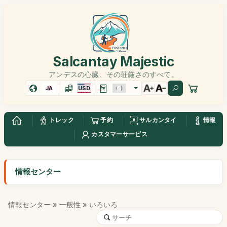
Salcantay Majestic
アンデスの心臓、その荘厳さのすべて。
JA
USD
トレック
予約
サルカンタイ
情報
カスタマーサービス
情報センター
情報センター
»
一般性
» いろいろ