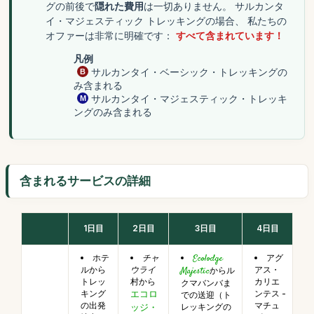
グの前後で
隠れた費用
は一切ありません。
サルカンタ
トレッキングの場合、 私たちの
イ・マジェスティック
オファーは非常に明確です：
すべて含まれています！
凡例
サルカンタイ・ベーシック・トレッキングの
み含まれる
サルカンタイ・マジェスティック・トレッキ
ングのみ含まれる
含まれるサービスの詳細
1日目
2日目
3日目
4日目
ホテ
チャ
Ecolodge
アグ
ルから
ウライ
アス・
Majestic
からル
トレッ
村から
カリエ
クマバンバま
キング
ンテス -
エコロ
での送迎（ト
の出発
マチュ
レッキングの
ッジ・