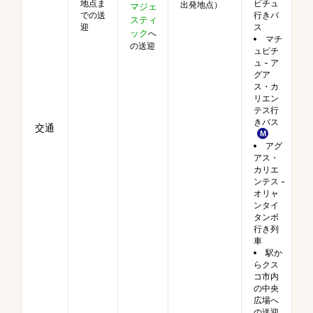
地点ま
ピチュ
出発地点）
マジェ
での送
行きバ
スティ
迎
ス
ック
へ
マチ
の送迎
ュピチ
ュ - ア
グア
ス・カ
リエン
テス行
きバス
交通
アグ
アス・
カリエ
ンテス -
オリャ
ンタイ
タンボ
行き列
車
駅か
らクス
コ市内
の中央
広場へ
の送迎