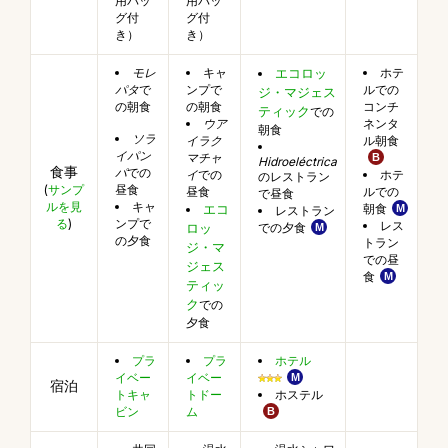
用バッ
用バッ
グ付
グ付
き）
き）
モレ
キャ
ホテ
エコロッ
パタ
で
ンプで
ルでの
ジ・マジェス
の朝食
の朝食
コンチ
ティック
での
ウア
ネンタ
朝食
ソラ
イラク
ル朝食
イパン
マチャ
Hidroeléctrica
食事
パ
での
ホテ
イ
での
のレストラン
(
サンプ
昼食
ルでの
昼食
で昼食
ルを見
キャ
朝食
エコ
レストラン
る
)
ンプで
レス
での夕食
ロッ
の夕食
トラン
ジ・マ
での昼
ジェス
食
ティッ
ク
での
夕食
プラ
プラ
ホテル
イベー
イベー
宿泊
ホステル
トキャ
トドー
ビン
ム