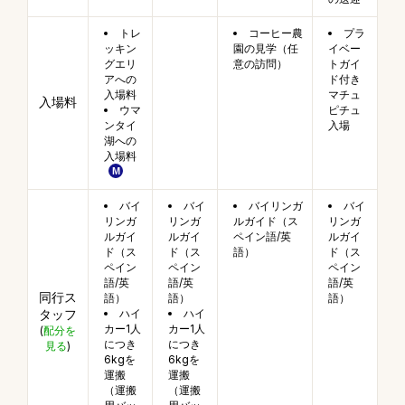
トレ
コーヒー農
プラ
ッキン
園の見学（任
イベー
グエリ
意の訪問）
トガイ
アへの
ド付き
入場料
マチュ
入場料
ウマ
ピチュ
ンタイ
入場
湖への
入場料
バイ
バイ
バイリンガ
バイ
リンガ
リンガ
ルガイド（ス
リンガ
ルガイ
ルガイ
ペイン語/英
ルガイ
ド（ス
ド（ス
語）
ド（ス
ペイン
ペイン
ペイン
語/英
語/英
語/英
同行ス
語）
語）
語）
タッフ
ハイ
ハイ
カー1人
カー1人
(
配分を
につき
につき
見る
)
6kgを
6kgを
運搬
運搬
（運搬
（運搬