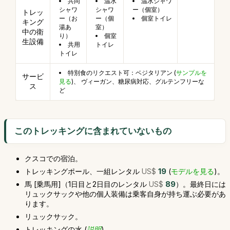
共同
温水
温水シャワ
シャワ
シャワ
ー（個室）
トレッ
ー（お
ー（個
個室トイレ
キング
湯あ
室）
中の衛
り）
個室
生設備
共用
トイレ
トイレ
特別食のリクエスト可：ベジタリアン (
サンプルを
サービ
見る
)、 ヴィーガン、糖尿病対応、グルテンフリーな
ス
ど
このトレッキングに含まれていないもの
クスコでの宿泊。
トレッキングポール、一組レンタル
US$
19
(
モデルを見る
)。
馬 [乗馬用]（1日目と2日目のレンタル
US$
89
）。最終日には
リュックサックや他の個人装備は乗客自身が持ち運ぶ必要があ
ります。
リュックサック。
トレッキングの水 (
説明
)。