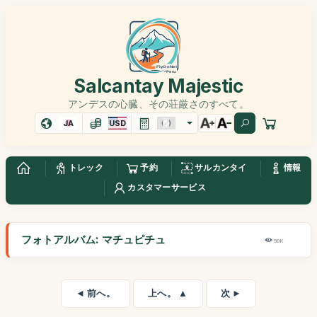
Salcantay Majestic
アンデスの心臓、その荘厳さのすべて。
JA
USD
トレック
予約
サルカンタイ
情報
カスタマーサービス
フォトアルバム: マチュピチュ
50K
◄ 前へ。
上へ。 ▲
次 ►