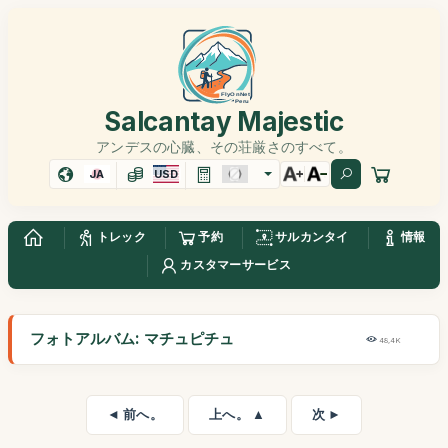
Salcantay Majestic
アンデスの心臓、その荘厳さのすべて。
JA
USD
トレック
予約
サルカンタイ
情報
カスタマーサービス
フォトアルバム: マチュピチュ
48,4K
◄ 前へ。
上へ。 ▲
次 ►