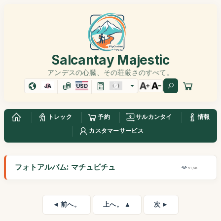
Salcantay Majestic
アンデスの心臓、その荘厳さのすべて。
JA
USD
トレック
予約
サルカンタイ
情報
カスタマーサービス
フォトアルバム: マチュピチュ
51,8K
◄ 前へ。
上へ。 ▲
次 ►