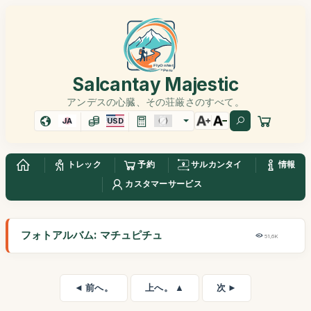
Salcantay Majestic
アンデスの心臓、その荘厳さのすべて。
JA
USD
トレック
予約
サルカンタイ
情報
カスタマーサービス
フォトアルバム: マチュピチュ
51,6K
◄ 前へ。
上へ。 ▲
次 ►