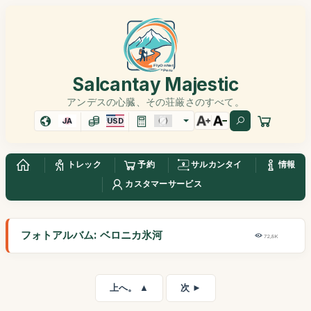
Salcantay Majestic
アンデスの心臓、その荘厳さのすべて。
JA
USD
トレック
予約
サルカンタイ
情報
カスタマーサービス
フォトアルバム: ベロニカ氷河
72,8K
上へ。 ▲
次 ►