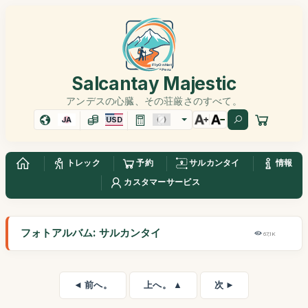
Salcantay Majestic
アンデスの心臓、その荘厳さのすべて。
JA
USD
トレック
予約
サルカンタイ
情報
カスタマーサービス
フォトアルバム: サルカンタイ
67,1K
◄ 前へ。
上へ。 ▲
次 ►