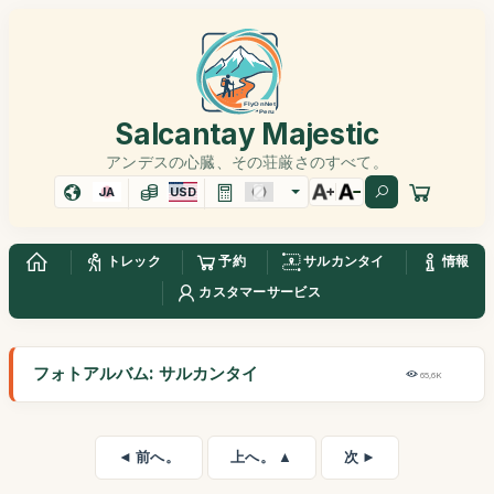
Salcantay Majestic
アンデスの心臓、その荘厳さのすべて。
JA
USD
トレック
予約
サルカンタイ
情報
カスタマーサービス
フォトアルバム: サルカンタイ
65,6K
◄ 前へ。
上へ。 ▲
次 ►