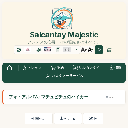
Salcantay Majestic
アンデスの心臓、その荘厳さのすべて。
JA
USD
トレック
予約
サルカンタイ
情報
カスタマーサービス
フォトアルバム: マチュピチュのハイカー
70,1K
◄ 前へ。
上へ。 ▲
次 ►