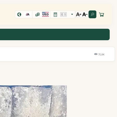
JA
USD
70,8K