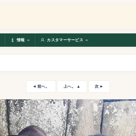
情報
カスタマーサービス
◄ 前へ。
上へ。 ▲
次 ►