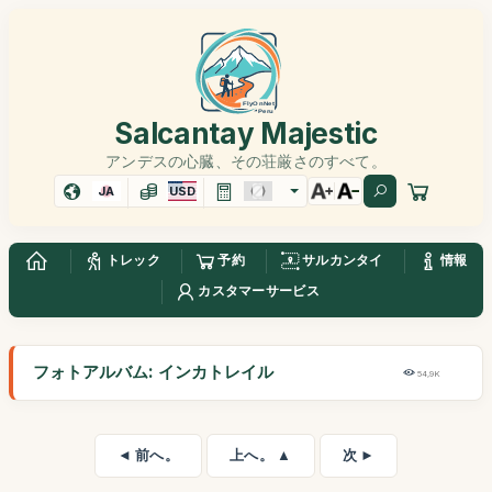
Salcantay Majestic
アンデスの心臓、その荘厳さのすべて。
JA
USD
トレック
予約
サルカンタイ
情報
カスタマーサービス
フォトアルバム: インカトレイル
54,9K
◄ 前へ。
上へ。 ▲
次 ►