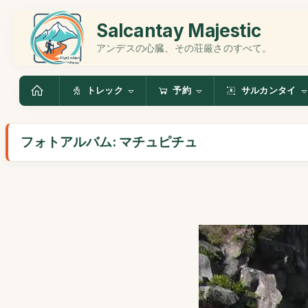
Salcantay Majestic
アンデスの心臓、その荘厳さのすべて。
トレック
予約
サルカンタイ
フォトアルバム: マチュピチュ