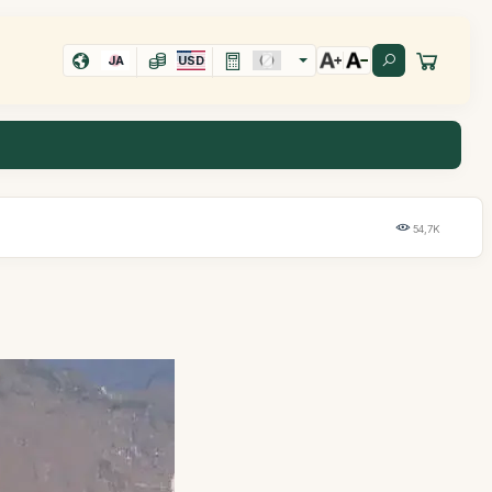
JA
USD
54,7K