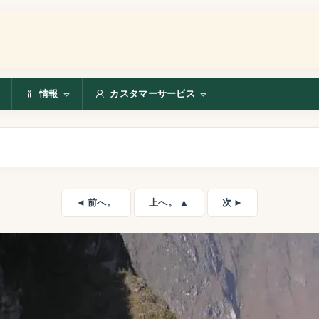
情報
カスタマーサービス
◄ 前へ。
上へ。 ▲
次 ►