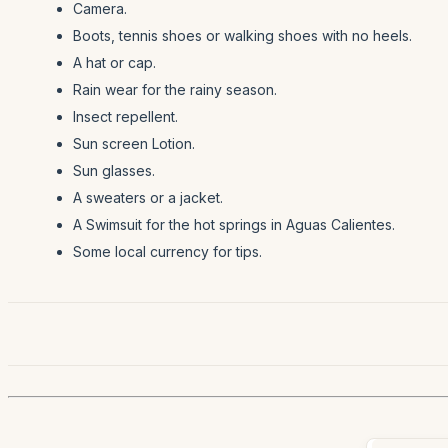
Camera.
Boots, tennis shoes or walking shoes with no heels.
A hat or cap.
Rain wear for the rainy season.
Insect repellent.
Sun screen Lotion.
Sun glasses.
A sweaters or a jacket.
A Swimsuit for the hot springs in Aguas Calientes.
Some local currency for tips.