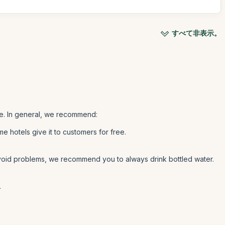
すべて非表示。
de. In general, we recommend:
 hotels give it to customers for free.
 avoid problems, we recommend you to always drink bottled water.
.