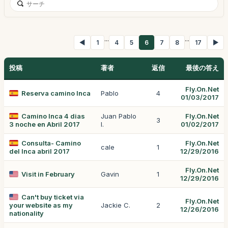
...
...
◀
1
4
5
6
7
8
17
▶
投稿
著者
返信
最後の答え
Fly.On.Net
Reserva camino Inca
Pablo
4
01/03/2017
Camino Inca 4 dias
Juan Pablo
Fly.On.Net
3
3 noche en Abril 2017
I.
01/02/2017
Consulta- Camino
Fly.On.Net
cale
1
del Inca abril 2017
12/29/2016
Fly.On.Net
Visit in February
Gavin
1
12/29/2016
Can't buy ticket via
Fly.On.Net
your website as my
Jackie C.
2
12/26/2016
nationality