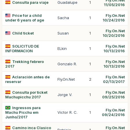
Fly.On.Net
Consulta para viaje
Guadalupe
1
11/05/2016
Price for a child
Fly.On.Net
Sacha
1
under 6 years of age
10/24/2016
Fly.On.Net
Child ticket
Susan
1
10/20/2016
SOLICITUD DE
Fly.On.Net
ELkin
1
INFORMACION
10/13/2016
Trekking febrero
Fly.On.Net
Gonzalo R.
1
2017
10/13/2016
Aclaración antes de
Fly.On.Net
Fly.On.Net
2
reservar
02/13/2017
Consulta por ticket
Fly.On.Net
Jorge V.
1
Machupicchu 2017
09/25/2016
Ingressos para
Fly.On.Net
Machu Picchu em
Victor R. C.
1
09/24/2016
Junho/2017
Camino inca Clasico
Fly.On.Net