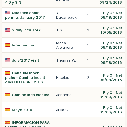
Patricia
1
4 D y 3 N
09/24/2016
Question about
Y.
Fly.On.Net
1
permits January 2017
Ducaneaux
09/19/2016
Fly.On.Net
2 day Inca Trek
T S
2
10/05/2016
Maria
Fly.On.Net
Informacion
1
Alejandra
09/18/2016
Fly.On.Net
July/2017 visit
Thomas W.
1
09/18/2016
Consulta Machu
Fly.On.Net
pichu - Camino inca 4
Nicolas
2
09/09/2016
dias OCTUBRE 2016
Fly.On.Net
Camino inca clasico
Johanna
1
09/09/2016
Fly.On.Net
Mayo 2016
Julio G.
1
09/06/2016
INFORMACION PARA