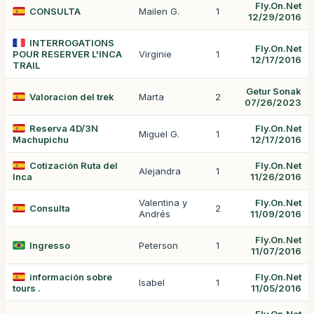
Fly.On.Net
CONSULTA
Mailen G.
1
12/29/2016
INTERROGATIONS
Fly.On.Net
POUR RESERVER L'INCA
Virginie
1
12/17/2016
TRAIL
Getur Sonak
Valoracion del trek
Marta
2
07/26/2023
Reserva 4D/3N
Fly.On.Net
Miguel G.
1
Machupichu
12/17/2016
Cotización Ruta del
Fly.On.Net
Alejandra
1
Inca
11/26/2016
Valentina y
Fly.On.Net
Consulta
2
Andrés
11/09/2016
Fly.On.Net
Ingresso
Peterson
1
11/07/2016
información sobre
Fly.On.Net
Isabel
1
tours .
11/05/2016