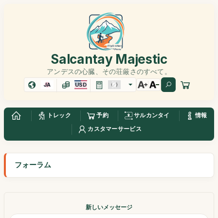
Salcantay Majestic
アンデスの心臓、その荘厳さのすべて。
JA
USD
トレック
予約
サルカンタイ
情報
カスタマーサービス
フォーラム
新しいメッセージ