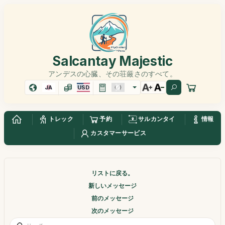
Salcantay Majestic
アンデスの心臓、その荘厳さのすべて。
JA
USD
トレック
予約
サルカンタイ
情報
カスタマーサービス
リストに戻る。
新しいメッセージ
前のメッセージ
次のメッセージ