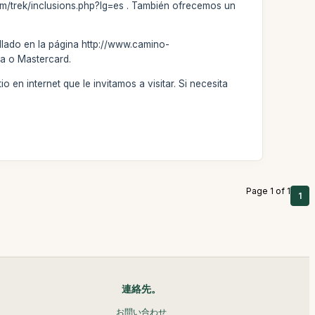
.com/trek/inclusions.php?lg=es . También ofrecemos un
llado en la página http://www.camino-
sa o Mastercard.
 en internet que le invitamos a visitar. Si necesita
Page 1 of 1
1
連絡先。
お問い合わせ