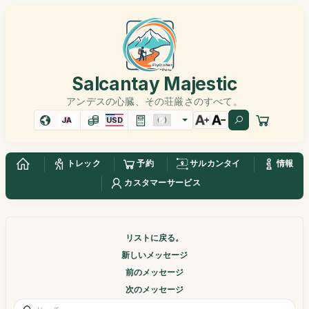
Salcantay Majestic
アンデスの心臓、その荘厳さのすべて。
JA
USD
トレック
予約
サルカンタイ
情報
カスタマーサービス
リストに戻る。
新しいメッセージ
前のメッセージ
次のメッセージ