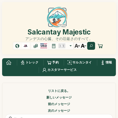
Salcantay Majestic
アンデスの心臓、その荘厳さのすべて。
JA
USD
トレック
予約
サルカンタイ
情報
カスタマーサービス
リストに戻る。
新しいメッセージ
前のメッセージ
次のメッセージ