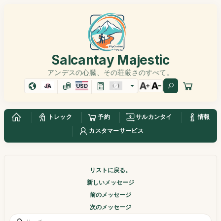
Salcantay Majestic
アンデスの心臓、その荘厳さのすべて。
JA
USD
トレック
予約
サルカンタイ
情報
カスタマーサービス
リストに戻る。
新しいメッセージ
前のメッセージ
次のメッセージ