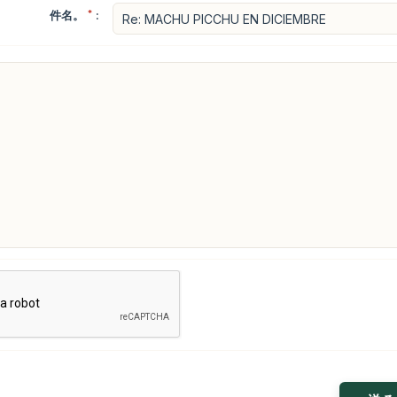
件名。
*
: