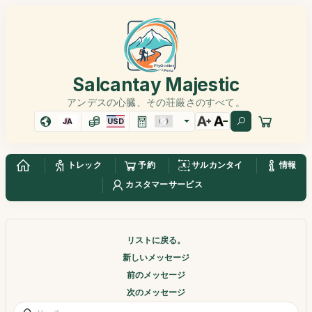
Salcantay Majestic
アンデスの心臓、その荘厳さのすべて。
JA
USD
トレック
予約
サルカンタイ
情報
カスタマーサービス
リストに戻る。
新しいメッセージ
前のメッセージ
次のメッセージ