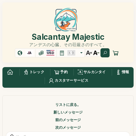
Salcantay Majestic
アンデスの心臓、その荘厳さのすべて。
JA
USD
トレック
予約
サルカンタイ
情報
カスタマーサービス
リストに戻る。
新しいメッセージ
前のメッセージ
次のメッセージ