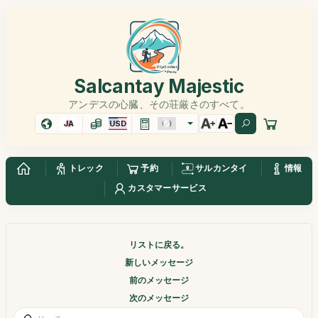
Salcantay Majestic
アンデスの心臓、その荘厳さのすべて。
JA
USD
トレック
予約
サルカンタイ
情報
カスタマーサービス
リストに戻る。
新しいメッセージ
前のメッセージ
次のメッセージ