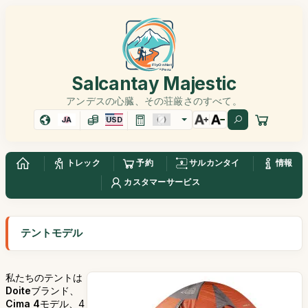
Salcantay Majestic
アンデスの心臓、その荘厳さのすべて。
JA
USD
トレック
予約
サルカンタイ
情報
カスタマーサービス
テントモデル
私たちのテントは
Doite
ブランド、
Cima 4
モデル、4