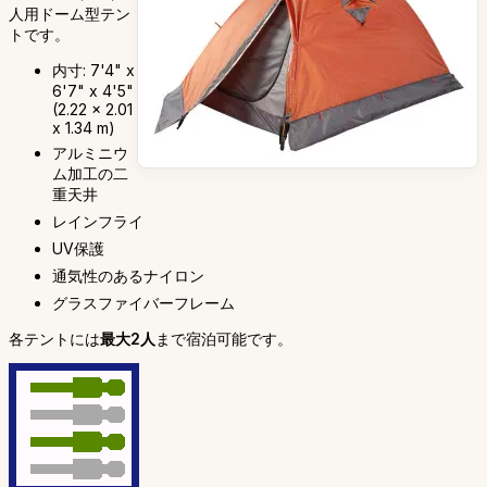
人用ドーム型テン
トです。
内寸: 7'4" x
6'7" x 4'5"
(2.22 x 2.01
x 1.34 m)
アルミニウ
ム加工の二
重天井
レインフライ
UV保護
通気性のあるナイロン
グラスファイバーフレーム
各テントには
最大2人
まで宿泊可能です。