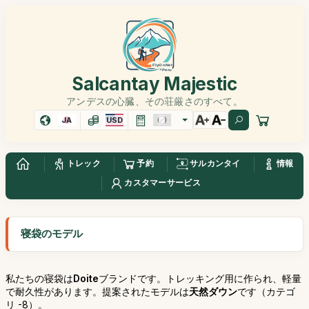
Salcantay Majestic
アンデスの心臓、その荘厳さのすべて。
JA
USD
トレック
予約
サルカンタイ
情報
カスタマーサービス
寝袋のモデル
私たちの寝袋は
Doite
ブランドです。トレッキング用に作られ、軽量
で耐久性があります。提案されたモデルは
天然ダウン
です（カテゴ
リ -8）。