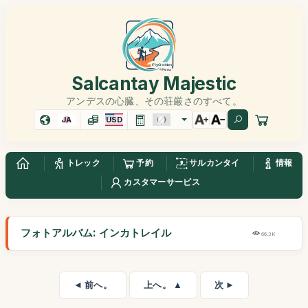
Salcantay Majestic
アンデスの心臓、その荘厳さのすべて。
JA
USD
トレック
予約
サルカンタイ
情報
カスタマーサービス
フォトアルバム: インカトレイル
66,3K
◄ 前へ。
上へ。 ▲
次 ►