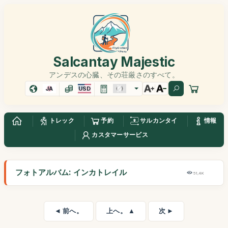
Salcantay Majestic
アンデスの心臓、その荘厳さのすべて。
JA
USD
トレック
予約
サルカンタイ
情報
カスタマーサービス
フォトアルバム: インカトレイル
51,4K
◄ 前へ。
上へ。 ▲
次 ►