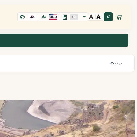
JA
USD
52,3K