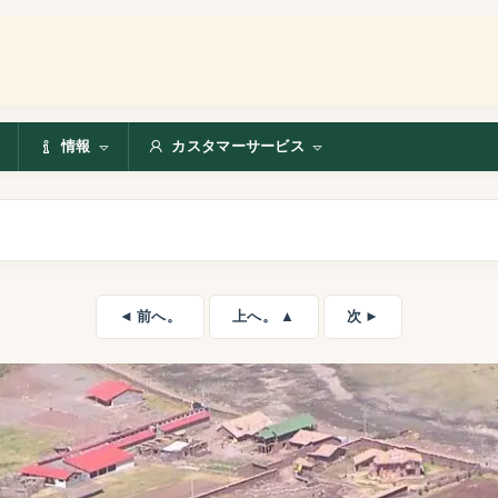
情報
カスタマーサービス
◄ 前へ。
上へ。 ▲
次 ►