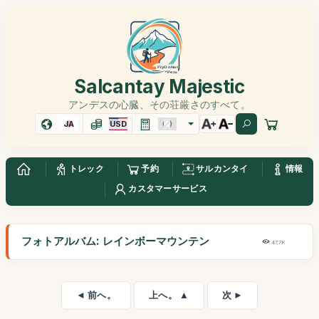
Salcantay Majestic
アンデスの心臓、その荘厳さのすべて。
JA
USD
トレック
予約
サルカンタイ
情報
カスタマーサービス
フォトアルバム: レインボーマウンテン
47,7K
◄ 前へ。
上へ。 ▲
次 ►