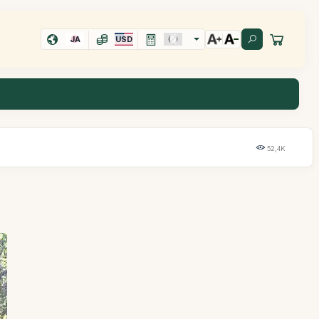
JA
USD
52,4K