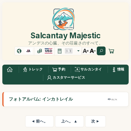
Salcantay Majestic
アンデスの心臓、その荘厳さのすべて。
JA
USD
トレック
予約
サルカンタイ
情報
カスタマーサービス
フォトアルバム: インカトレイル
69,7K
◄ 前へ。
上へ。 ▲
次 ►