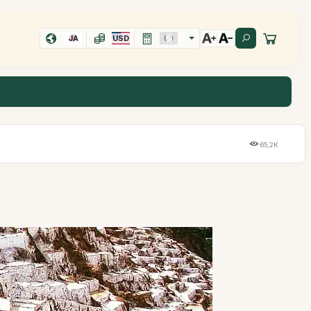
JA
USD
65,2K