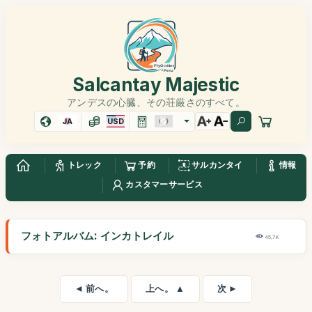
Salcantay Majestic
アンデスの心臓、その荘厳さのすべて。
JA
USD
トレック
予約
サルカンタイ
情報
カスタマーサービス
フォトアルバム: インカトレイル
45,7K
◄ 前へ。
上へ。 ▲
次 ►