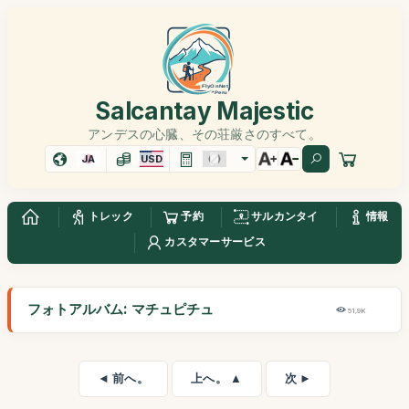
Salcantay Majestic
アンデスの心臓、その荘厳さのすべて。
JA
USD
トレック
予約
サルカンタイ
情報
カスタマーサービス
フォトアルバム: マチュピチュ
51,9K
◄ 前へ。
上へ。 ▲
次 ►