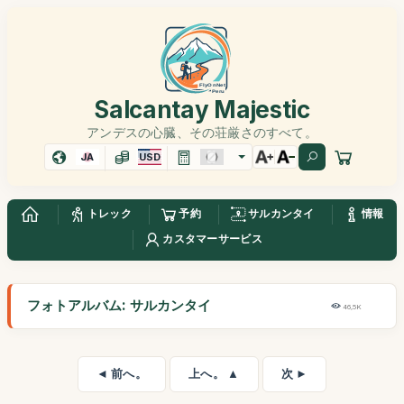
Salcantay Majestic
アンデスの心臓、その荘厳さのすべて。
JA
USD
トレック
予約
サルカンタイ
情報
カスタマーサービス
フォトアルバム: サルカンタイ
46,5K
◄ 前へ。
上へ。 ▲
次 ►