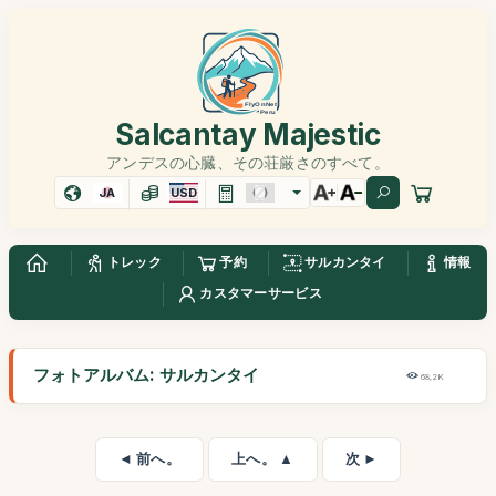
Salcantay Majestic
アンデスの心臓、その荘厳さのすべて。
JA
USD
トレック
予約
サルカンタイ
情報
カスタマーサービス
フォトアルバム: サルカンタイ
68,2K
◄ 前へ。
上へ。 ▲
次 ►