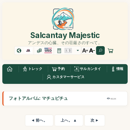
Salcantay Majestic
アンデスの心臓、その荘厳さのすべて。
JA
USD
トレック
予約
サルカンタイ
情報
カスタマーサービス
フォトアルバム: マチュピチュ
66,6K
◄ 前へ。
上へ。 ▲
次 ►