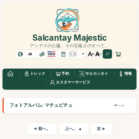
Salcantay Majestic
アンデスの心臓、その荘厳さのすべて。
JA
USD
トレック
予約
サルカンタイ
情報
カスタマーサービス
フォトアルバム: マチュピチュ
51,6K
◄ 前へ。
上へ。 ▲
次 ►