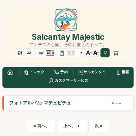
Salcantay Majestic
アンデスの心臓、その荘厳さのすべて。
JA
USD
トレック
予約
サルカンタイ
情報
カスタマーサービス
フォトアルバム: マチュピチュ
51,4K
◄ 前へ。
上へ。 ▲
次 ►