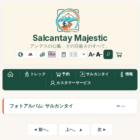
Salcantay Majestic
アンデスの心臓、その荘厳さのすべて。
JA
USD
トレック
予約
サルカンタイ
情報
カスタマーサービス
フォトアルバム: サルカンタイ
47K
◄ 前へ。
上へ。 ▲
次 ►