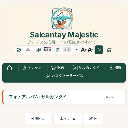
Salcantay Majestic
アンデスの心臓、その荘厳さのすべて。
JA
USD
トレック
予約
サルカンタイ
情報
カスタマーサービス
フォトアルバム: サルカンタイ
47,1K
◄ 前へ。
上へ。 ▲
次 ►